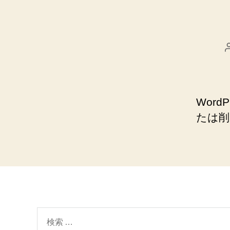
Wor
たは削
検
索