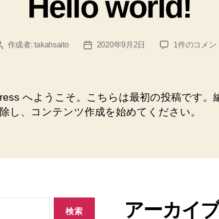
Hello world!
ー
Hello
作成者:
takahsaito
2020年9月2日
1件のコメン
投
投
world!
稿
稿
へ
者
日
の
dPress へようこそ。こちらは最初の投稿です。
除し、コンテンツ作成を始めてください。
アーカイ